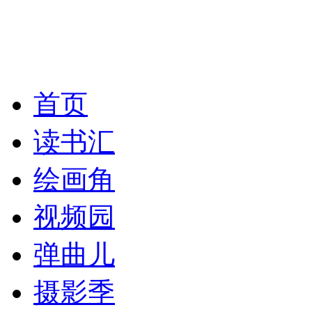
首页
读书汇
绘画角
视频园
弹曲儿
摄影季