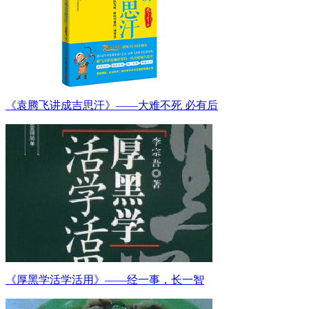
《袁腾飞讲成吉思汗》——大难不死 必有后
《厚黑学活学活用》——经一事，长一智