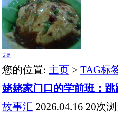
无畏
您的位置:
主页
>
TAG标
姥姥家门口的学前班：跳
故事汇
2026.04.16
20次