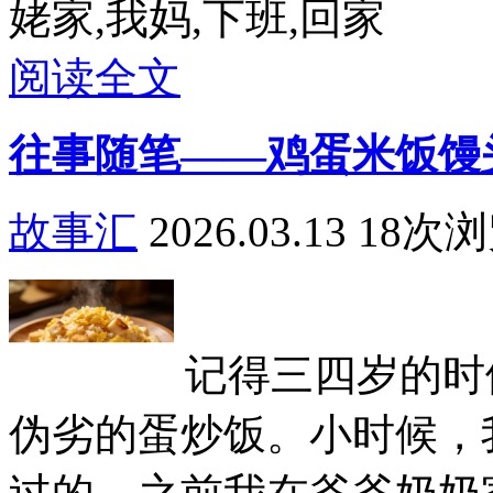
姥家,我妈,下班,回家
阅读全文
往事随笔——鸡蛋米饭馒
故事汇
2026.03.13
18次
记得三四岁的时
伪劣的蛋炒饭。小时候，