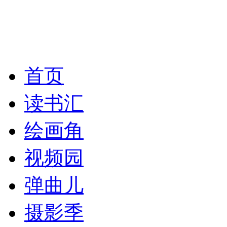
首页
读书汇
绘画角
视频园
弹曲儿
摄影季