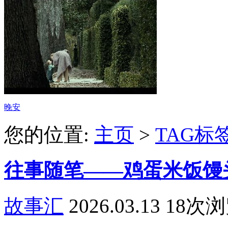
晚安
您的位置:
主页
>
TAG标
往事随笔——鸡蛋米饭馒
故事汇
2026.03.13
18次