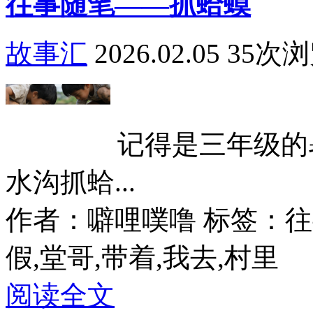
往事随笔——抓蛤蟆
故事汇
2026.02.05
35次
记得是三年级的
水沟抓蛤...
作者：噼哩噗噜
标签：往
假,堂哥,带着,我去,村里
阅读全文