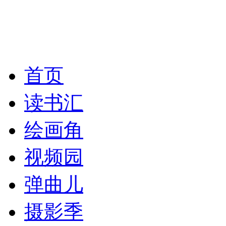
首页
读书汇
绘画角
视频园
弹曲儿
摄影季