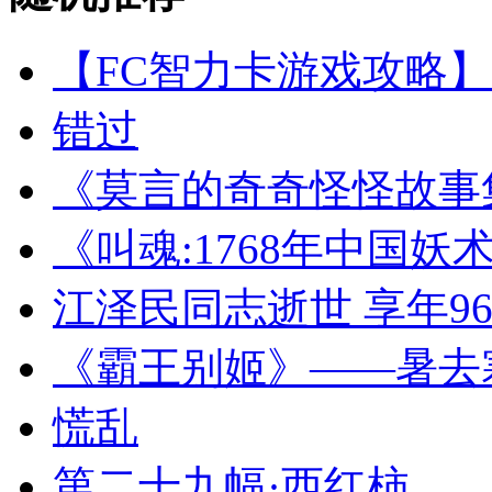
【FC智力卡游戏攻略
错过
《莫言的奇奇怪怪故事
《叫魂:1768年中国
江泽民同志逝世 享年9
《霸王别姬》——暑去
慌乱
第二十九幅·西红柿