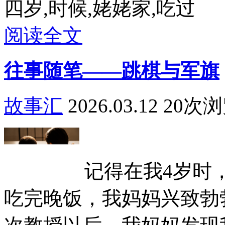
四岁,时候,姥姥家,吃过
阅读全文
往事随笔——跳棋与军旗
故事汇
2026.03.12
20次
记得在我4岁时
吃完晚饭，我妈妈兴致勃