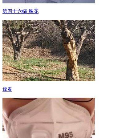
第四十六幅·胸花
逢春