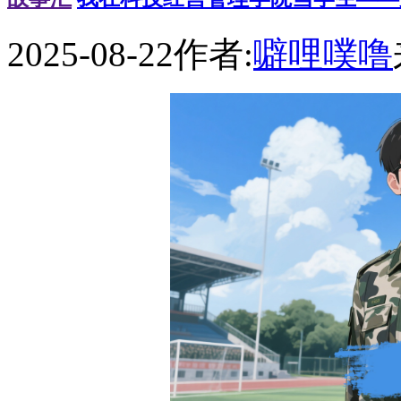
2025-08-22
作者:
噼哩噗噜