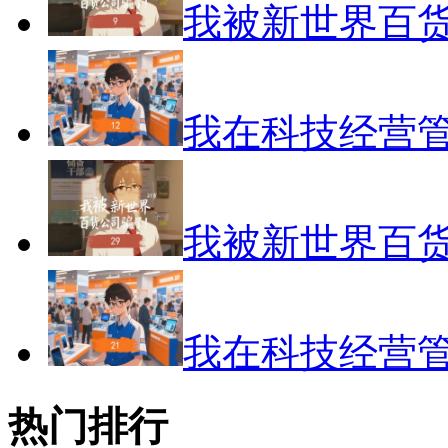
我被新世界百
我在科技经营
我被新世界百
我在科技经营
热门排行