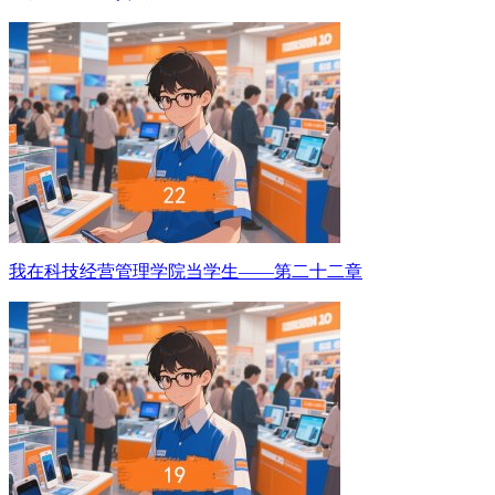
我在科技经营管理学院当学生——第二十二章