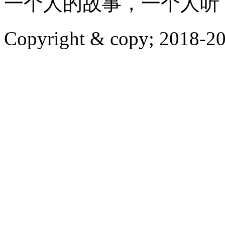
一个人的故事，一个人听
Copyright & copy; 20