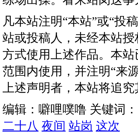
凡本站注明“本站”或“投
站或投稿人，未经本站授
方式使用上述作品。本站
范围内使用，并注明“来
上述声明者，本站将追究
编辑：噼哩噗噜
关键词
二十八
夜间
站岗
这次