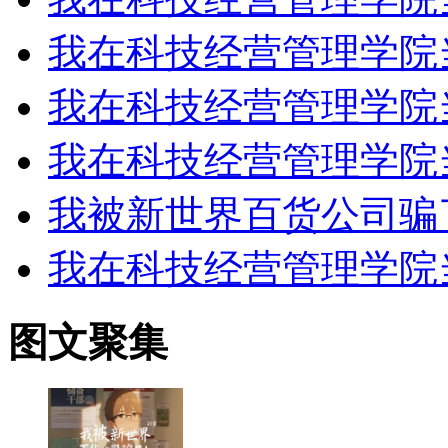
我在科技经营管理学院
我在科技经营管理学院
我在科技经营管理学院
我被新世界百货公司骗
我在科技经营管理学院
图文聚集