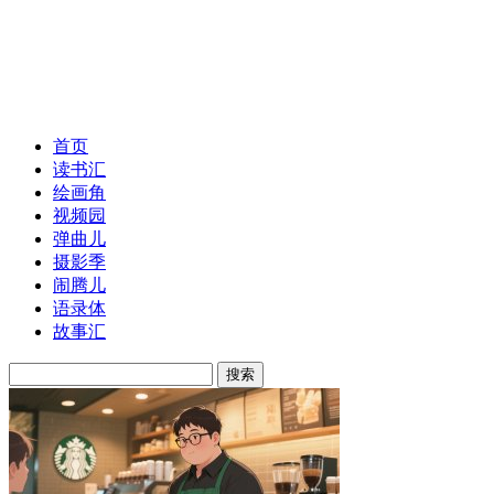
首页
读书汇
绘画角
视频园
弹曲儿
摄影季
闹腾儿
语录体
故事汇
搜索