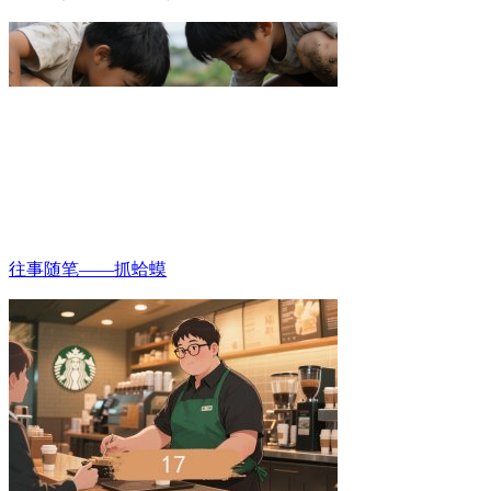
往事随笔——抓蛤蟆