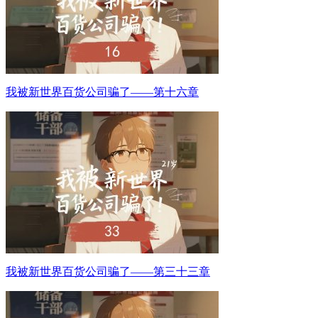
我被新世界百货公司骗了——第十六章
我被新世界百货公司骗了——第三十三章