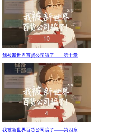
我被新世界百货公司骗了——第十章
我被新世界百货公司骗了——第四章