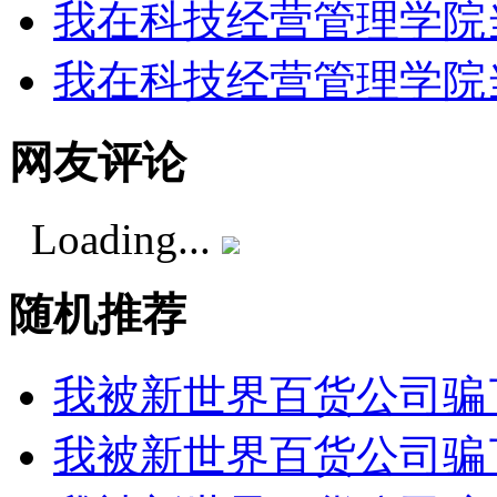
我在科技经营管理学院
我在科技经营管理学院
网友评论
Loading...
随机推荐
我被新世界百货公司骗
我被新世界百货公司骗