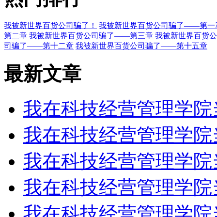
我被新世界百货公司骗了！
我被新世界百货公司骗了——第一
第二章
我被新世界百货公司骗了——第三章
我被新世界百货公
司骗了——第十二章
我被新世界百货公司骗了——第十五章
最新文章
我在科技经营管理学院
我在科技经营管理学院
我在科技经营管理学院
我在科技经营管理学院
我在科技经营管理学院